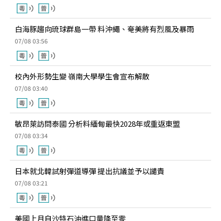
白海豚趨向琉球群島一帶 料沖繩、奄美將有烈風及暴雨
07/08 03:56
校內外形勢生變 嶺南大學學生會宣布解散
07/08 03:40
敏昂萊訪問泰國 分析料緬甸最快2028年或重返東盟
07/08 03:34
日本就北韓試射彈道導彈 提出抗議並予以譴責
07/08 03:21
美國上月自沙特石油進口量降至零