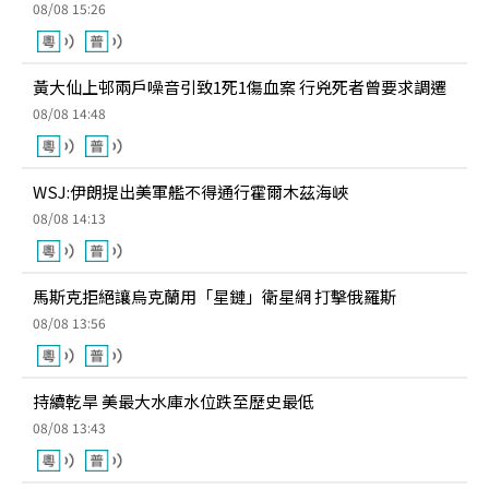
08/08 15:26
黃大仙上邨兩戶噪音引致1死1傷血案 行兇死者曾要求調遷
08/08 14:48
WSJ:伊朗提出美軍艦不得通行霍爾木茲海峽
08/08 14:13
馬斯克拒絕讓烏克蘭用「星鏈」衛星網 打擊俄羅斯
08/08 13:56
持續乾旱 美最大水庫水位跌至歷史最低
08/08 13:43