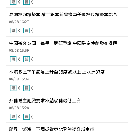
泰國校園槍擊案 槍手犯案前曾搜尋美國校園槍擊案影片
08/08 16:27
中國遊客泰國「追星」屢惹爭議 中國駐泰使館發布提醒
08/08 15:59
本港多區下午氣溫上升至35度或以上 上水達37度
08/08 15:34
外傭僱主組織要求凍結家傭最低工資
08/08 15:28
颱風「燦鴻」下周或從東北登陸後穿越本州