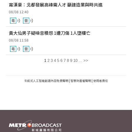
甯漢豪：北都發展高峰需人才 籲建造業與時共進
08/08 12:40
黃大仙男子疑噪音積怨 1遭刀傷 1人墮樓亡
08/08 11:58
1
2
3
4
5
6
7
8
9
10
...
>>
生成式人工智能創建內容免責聲明
|
智慧財產權聲明
|
使用者責任