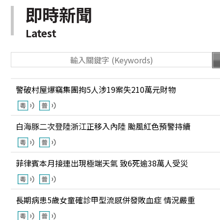
即時新聞
Latest
警破村屋爆竊集團拘5人涉19案失210萬元財物
白海豚二次登陸浙江正移入內陸 颱風紅色預警持續
菲律賓本月接連出現極端天氣 致6死逾38萬人受災
長期病患5歲女童確診甲型流感併發敗血症 情況嚴重