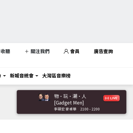
收聽
關注我們
會員
廣告查詢
力
新城音統會
大灣區音樂榜
物·玩·潮·人
[Gadget Men]
李碩宏 麥卓華
2100 - 2200