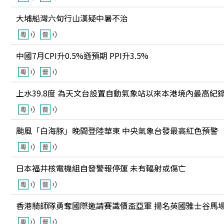
大埔船灣六旬行山漢疑中暑不治
中國7月CPI升0.5%遜預期 PPI升3.5%
上水39.8度 為天文台設置自動氣象站以來本港境內最高紀
颱風「白海豚」晚間登陸華東 中央氣象台發最高紅色預警
日本福井核電機組自發警報停運 未有輻射或傷亡
香港騎師隊勇奪國際邀請賽識價盃亞軍 揚名英國雅士谷馬