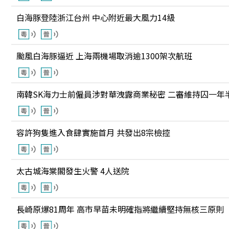
白海豚登陸浙江台州 中心附近最大風力14級
颱風白海豚逼近 上海兩機場取消逾1300架次航班
南韓SK海力士前僱員涉對華洩露商業秘密 二審維持囚一年
容許狗隻進入食肆實施首月 共發出8宗檢控
太古城海棠閣發生火警 4人送院
長崎原爆81周年 高市早苗未明確指將繼續堅持無核三原則