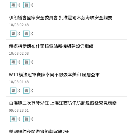
伊朗議會國家安全委員會 批准霍爾木茲海峽安全綱要
10/08 02:48
俄媒指伊朗布什爾核電站新機組建設仍繼續
10/08 02:08
WTT橫濱冠軍賽陳幸同不敵張本美和 屈居亞軍
10/08 01:48
白海豚二次登陸浙江 上海江西防汛防颱風四級緊急應變
09/08 23:51
美國紐約夜間遊覽船翻沉釀2死