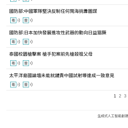
國防部:中國軍隊堅決反制任何鬧海挑釁圖謀
國防部:日本加快發展進攻性武器的動向日益猖獗
泰國校園槍擊案 槍手犯案前先槍殺祖父母
太平洋島國論壇未能就譴責中國試射導達成一致意見
1
2
3
生成式人工智能創