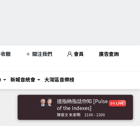
收聽
關注我們
會員
廣告查詢
力
新城音統會
大灣區音樂榜
道指納指話你知 [Pulse
of the Indexes]
陳俊文 朱家明
2100 - 2300