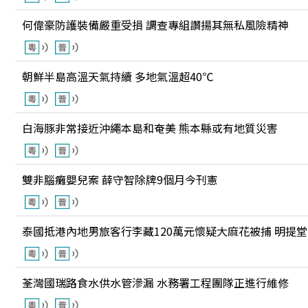
何偉豪防護裝備嚴重受損 調查專組讚揚其無私風險精神
朝鮮半島高溫天氣持續 多地氣溫超40℃
白海豚非常接近沖繩本島和奄美 熊本縣或有地質災害
雙非腦癱嬰兒案 薛守智除牌9個月今刊憲
泰國抵港內地男旅客行李藏120萬元懷疑大麻花被捕 明提堂
荃灣國瑞路食水供水管滲漏 水務署工程團隊正進行維修