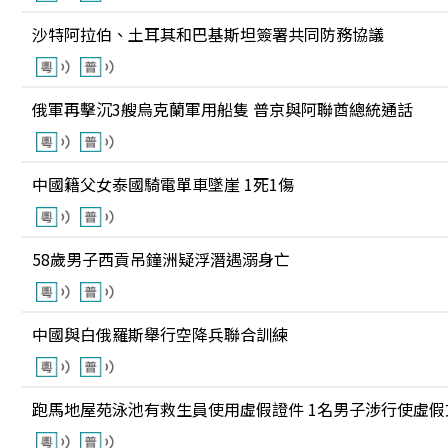
沙特阿拉伯、土耳其和巴基斯坦簽署共同防務協議
俄軍再擊沉3艘烏克蘭軍用船隻 普京與阿聯酋總統通話
中國籍父女泰國騎電單車墜崖 1死1傷
58歲男子西貢吊鐘洲疑浮潛遇溺身亡
中國與白俄羅斯舉行空降兵聯合訓練
跑馬地屋苑泳池有救生員使用虛假證件 1名男子涉行使虛假