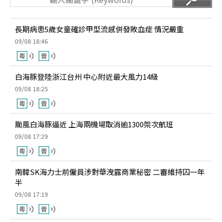
長期病患5歲女童確診甲型流感併發敗血症 情況嚴重
09/08 18:46
白海豚登陸浙江台州 中心附近最大風力14級
09/08 18:25
颱風白海豚逼近 上海兩機場取消逾1300架次航班
09/08 17:29
南韓SK海力士前僱員涉對華洩露商業秘密 二審維持囚一年
半
09/08 17:19