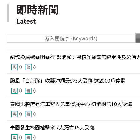
即時新聞
Latest
記協換屆選舉明舉行 鄧炳強：黑箱作業毫無認受性及公信
颱風「白海豚」吹襲沖繩最少3人受傷 逾2000戶停電
泰國北碧府有汽車衝入兒童發展中心 初步相信10人受傷
泰國發生校園槍擊案 7人死亡15人受傷