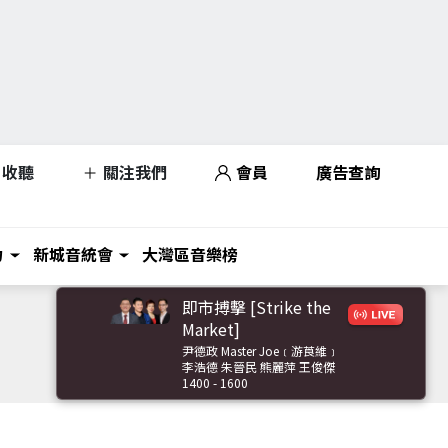
收聽
關注我們
會員
廣告查詢
力
新城音統會
大灣區音樂榜
即市搏擊 [Strike the
Market]
尹德政 Master Joe﹝游莨維﹞
李浩德 朱晉民 熊麗萍 王俊傑
1400 - 1600