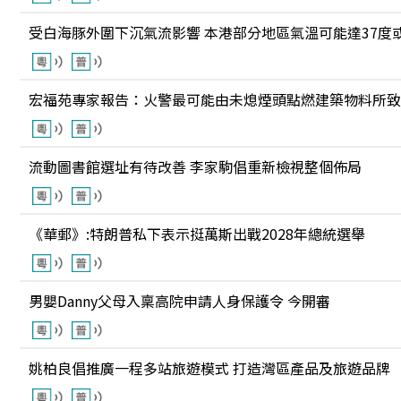
受白海豚外圍下沉氣流影響 本港部分地區氣溫可能達37度
宏福苑專家報告：火警最可能由未熄煙頭點燃建築物料所致
流動圖書館選址有待改善 李家駒倡重新檢視整個佈局
《華郵》:特朗普私下表示挺萬斯出戰2028年總統選舉
男嬰Danny父母入稟高院申請人身保護令 今開審
姚柏良倡推廣一程多站旅遊模式 打造灣區產品及旅遊品牌