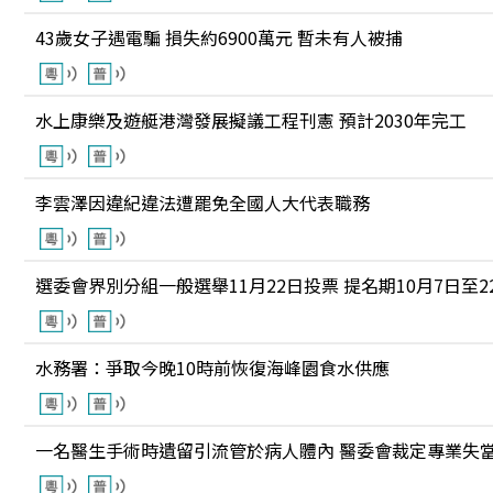
43歲女子遇電騙 損失約6900萬元 暫未有人被捕
水上康樂及遊艇港灣發展擬議工程刊憲 預計2030年完工
李雲澤因違紀違法遭罷免全國人大代表職務
選委會界別分組一般選舉11月22日投票 提名期10月7日至2
水務署：爭取今晚10時前恢復海峰園食水供應
一名醫生手術時遺留引流管於病人體內 醫委會裁定專業失