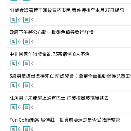
41歲食環署管工無故票控市民 案件押後至本月27日提訊
政府下午將公布新一批銀色債券發行詳情
中非國家乍得發霍亂 75宗病例 8人不治
5歲男童遭母虐待死亡 防虐兒會：冀更全面推動保護兒童工
旺角男子未能趕上通宵巴士 打破擋風玻璃後逃去
Fun Coffe騙案 吳傑莊：投資前要清楚是否受政府監管