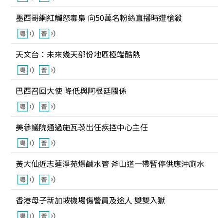
墨西哥網紅觸怒毒梟 向50萬名粉絲直播時遭槍殺
天文台：未來幾天部份地區極端酷熱
巴西召回大使 降低與阿根廷關係
美參議院通過施瓦茨出任疾控中心主任
黃大仙近志蓮淨苑爆鹹水管 斧山道一帶暫停供應沖廁水
香港母子新加坡機場傷警員及途人 雙雙入獄