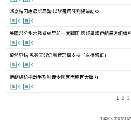
消息指因應最新局勢 以黎羅馬談判提前結束
美國部分州水務系統早前一度關閉 懷疑屬親伊朗黑客組織
縱然犯錯 恩芬天奴仍獲管理層支持「有得留低」
伊朗總統指戰爭及制裁令國家面臨巨大壓力
1
2
3
生成式人工智能創