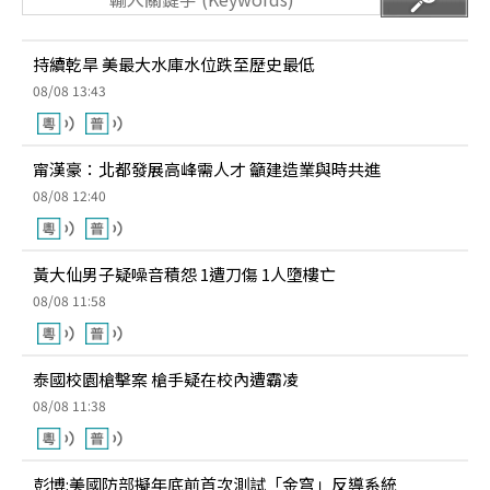
持續乾旱 美最大水庫水位跌至歷史最低
08/08 13:43
甯漢豪：北都發展高峰需人才 籲建造業與時共進
08/08 12:40
黃大仙男子疑噪音積怨 1遭刀傷 1人墮樓亡
08/08 11:58
泰國校園槍擊案 槍手疑在校內遭霸凌
08/08 11:38
彭博:美國防部擬年底前首次測試「金穹」反導系統