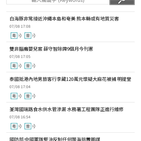
白海豚非常接近沖繩本島和奄美 熊本縣或有地質災害
07/08 17:08
雙非腦癱嬰兒案 薛守智除牌9個月今刊憲
07/08 17:05
泰國抵港內地男旅客行李藏120萬元懷疑大麻花被捕 明提堂
07/08 17:04
荃灣國瑞路食水供水管滲漏 水務署工程團隊正進行維修
07/08 16:54
國防部:中國軍隊堅決反制任何鬧海挑釁圖謀