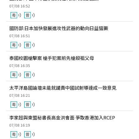
07/08 16:52
國防部:日本加快發展進攻性武器的動向日益猖獗
07/08 16:51
泰國校園槍擊案 槍手犯案前先槍殺祖父母
07/08 16:35
太平洋島國論壇未能就譴責中國試射導達成一致意見
07/08 16:21
李家超與東盟秘書長高金洪會面 爭取香港加入RCEP
07/08 16:19