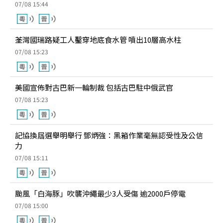
07/08 15:44
荃灣國瑞路疑工人鑿穿地底食水管 噴出10層高水柱
07/08 15:23
美國宣佈對古巴新一輪制裁 包括古巴駐中俄武官
07/08 15:23
記協換屆選舉明舉行 鄧炳強：黑箱作業毫無認受性及公信
力
07/08 15:11
颱風「白海豚」吹襲沖繩最少3人受傷 逾2000戶停電
07/08 15:00