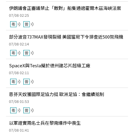
伊朗議會正審議禁止「敵對」船隻通過霍爾木茲海峽法案
07/08 02:25
部分波音737MAX發現裂縫 美國當局下令排查近500架飛機
07/08 02:14
SpaceX與Tesla擬於德州建芯片超級工廠
07/08 02:11
恩芬天奴獲國際足協力挺 歐洲足協：會繼續抵制
07/08 01:53
以軍證實兩名士兵在黎南爆炸中喪生
07/08 01:41