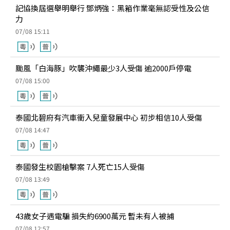
記協換屆選舉明舉行 鄧炳強：黑箱作業毫無認受性及公信
力
07/08 15:11
颱風「白海豚」吹襲沖繩最少3人受傷 逾2000戶停電
07/08 15:00
泰國北碧府有汽車衝入兒童發展中心 初步相信10人受傷
07/08 14:47
泰國發生校園槍擊案 7人死亡15人受傷
07/08 13:49
43歲女子遇電騙 損失約6900萬元 暫未有人被捕
07/08 12:57