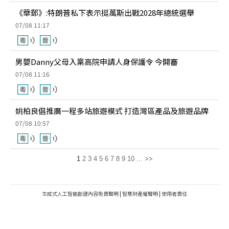
《華郵》:特朗普私下表示挺萬斯出戰2028年總統選舉
07/08 11:17
男嬰Danny父母入稟高院申請人身保護令 今開審
07/08 11:16
姚柏良倡推廣一程多站旅遊模式 打造灣區產品及旅遊品牌
07/08 10:57
1
2
3
4
5
6
7
8
9
10
...
>>
生成式人工智能創建內容免責聲明
|
智慧財產權聲明
|
使用者責任