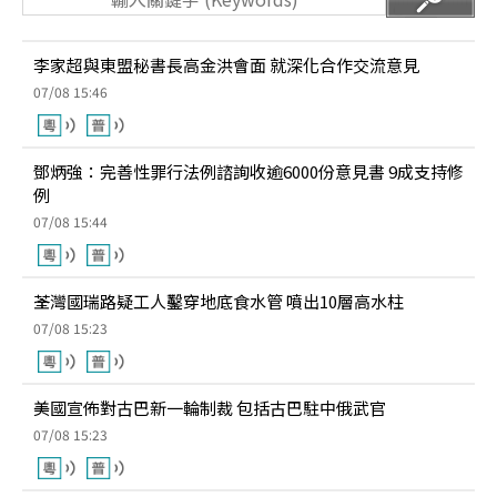
李家超與東盟秘書長高金洪會面 就深化合作交流意見
07/08 15:46
鄧炳強：完善性罪行法例諮詢收逾6000份意見書 9成支持修
例
07/08 15:44
荃灣國瑞路疑工人鑿穿地底食水管 噴出10層高水柱
07/08 15:23
美國宣佈對古巴新一輪制裁 包括古巴駐中俄武官
07/08 15:23