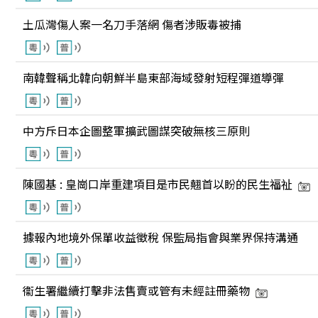
土瓜灣傷人案一名刀手落網 傷者涉販毒被捕
南韓聲稱北韓向朝鮮半島東部海域發射短程彈道導彈
中方斥日本企圖整軍擴武圖謀突破無核三原則
陳國基 : 皇崗口岸重建項目是市民翹首以盼的民生福祉
據報內地境外保單收益徵稅 保監局指會與業界保持溝通
衞生署繼續打擊非法售賣或管有未經註冊藥物