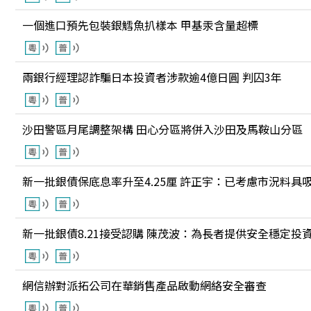
一個進口預先包裝銀鱈魚扒樣本 甲基汞含量超標
兩銀行經理認詐騙日本投資者涉款逾4億日圓 判囚3年
沙田警區月尾調整架構 田心分區將併入沙田及馬鞍山分區
新一批銀債保底息率升至4.25厘 許正宇：已考慮市況料具
新一批銀債8.21接受認購 陳茂波：為長者提供安全穩定投
網信辦對派拓公司在華銷售產品啟動網絡安全審查