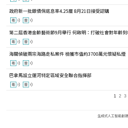
政府新一批銀債保底息率4.25厘 8月21日接受認購
第二屆香港金齡藝術節9月舉行 何啟明：打破社會對年齡刻
海關偵破兩宗海路走私案件 檢獲市值約3700萬元懷疑私煙
巴拿馬設立運河特定區域安全聯合指揮部
1
2
3
生成式人工智能創