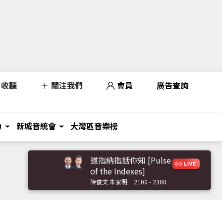
收聽
關注我們
會員
廣告查詢
力
新城音統會
大灣區音樂榜
道指納指話你知 [Pulse
of the Indexes]
陳俊文 朱家明
2100 - 2300