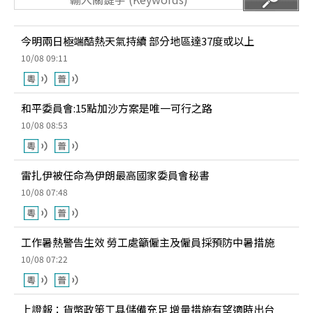
今明兩日極端酷熱天氣持續 部分地區達37度或以上
10/08 09:11
和平委員會:15點加沙方案是唯一可行之路
10/08 08:53
雷扎伊被任命為伊朗最高國家委員會秘書
10/08 07:48
工作暑熱警告生效 勞工處籲僱主及僱員採預防中暑措施
10/08 07:22
上證報：貨幣政策工具儲備充足 增量措施有望適時出台