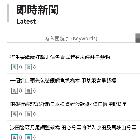
即時新聞
Latest
衞生署繼續打擊非法售賣或管有未經註冊藥物
一個進口預先包裝銀鱈魚扒樣本 甲基汞含量超標
兩銀行經理認詐騙日本投資者涉款逾4億日圓 判囚3年
沙田警區月尾調整架構 田心分區將併入沙田及馬鞍山分區