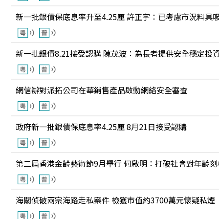
新一批銀債保底息率升至4.25厘 許正宇：已考慮市況料具
新一批銀債8.21接受認購 陳茂波：為長者提供安全穩定投
網信辦對派拓公司在華銷售產品啟動網絡安全審查
政府新一批銀債保底息率4.25厘 8月21日接受認購
第二屆香港金齡藝術節9月舉行 何啟明：打破社會對年齡刻
海關偵破兩宗海路走私案件 檢獲市值約3700萬元懷疑私煙