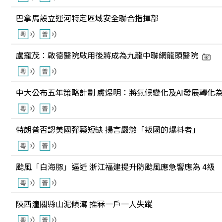
巴拿馬設立運河特定區域安全聯合指揮部
盧寵茂：啟德醫院啟用後將成為九龍中聯網龍頭醫院
中大公布五年策略計劃 盧煜明：將氣候變化及AI發展轉化
特朗普否認美國彈藥短缺 揚言嚴懲「叛國的爆料者」
颱風「白海豚」逼近 浙江福建提升防颱風應急響應為 4級
陝西潼關縣山泥傾瀉 推冧一戶一人失蹤