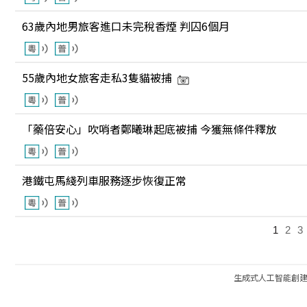
63歲內地男旅客進口未完稅香煙 判囚6個月
55歲內地女旅客走私3隻貓被捕
「藥倍安心」吹哨者鄭曦琳起底被捕 今獲無條件釋放
港鐵屯馬綫列車服務逐步恢復正常
1
2
3
生成式人工智能創