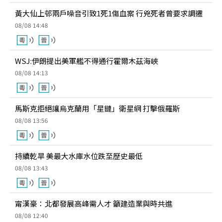
黃大仙上邨兩戶噪音引致1死1傷血案 行兇死者曾要求調遷
08/08 14:48
WSJ:伊朗提出美軍艦不得通行霍爾木茲海峽
08/08 14:13
馬斯克拒絕讓烏克蘭用「星鏈」衛星網 打擊俄羅斯
08/08 13:56
持續乾旱 美最大水庫水位跌至歷史最低
08/08 13:43
甯漢豪：北都發展高峰需人才 籲建造業與時共進
08/08 12:40