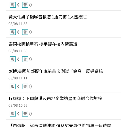
黃大仙男子疑噪音積怨 1遭刀傷 1人墮樓亡
08/08 11:58
泰國校園槍擊案 槍手疑在校內遭霸凌
08/08 11:38
彭博:美國防部擬年底前首次測試「金穹」反導系統
08/08 11:11
丘應樺：下周與港及內地企業訪星馬商討合作對接
08/08 10:56
「白海豚」逐漸遠離沖繩 但惡劣天氣仍將持續一段時間