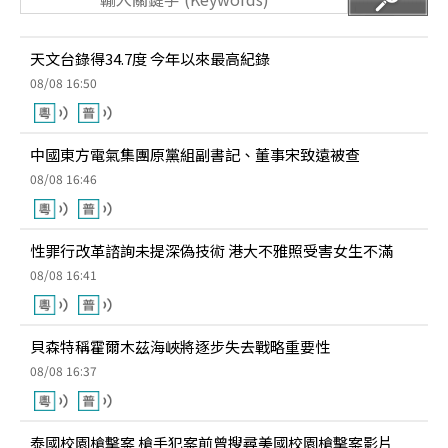
天文台錄得34.7度 今年以來最高紀錄
08/08 16:50
中國東方電氣集團原黨組副書記、董事宋致遠被查
08/08 16:46
性罪行改革諮詢未提深偽技術 港大不雅照受害女生不滿
08/08 16:41
貝森特稱霍爾木茲海峽將逐步失去戰略重要性
08/08 16:37
泰國校園槍擊案 槍手犯案前曾搜尋美國校園槍擊案影片