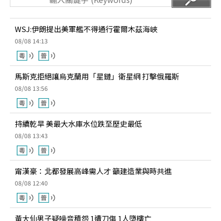
WSJ:伊朗提出美軍艦不得通行霍爾木茲海峽
08/08 14:13
馬斯克拒絕讓烏克蘭用「星鏈」衛星網 打擊俄羅斯
08/08 13:56
持續乾旱 美最大水庫水位跌至歷史最低
08/08 13:43
甯漢豪：北都發展高峰需人才 籲建造業與時共進
08/08 12:40
黃大仙男子疑噪音積怨 1遭刀傷 1人墮樓亡