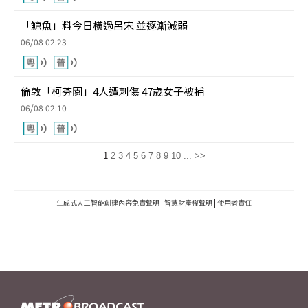
「鯨魚」料今日橫過呂宋 並逐漸減弱
06/08 02:23
倫敦「柯芬園」4人遭刺傷 47歲女子被捕
06/08 02:10
1
2
3
4
5
6
7
8
9
10
...
>>
生成式人工智能創建內容免責聲明
|
智慧財產權聲明
|
使用者責任