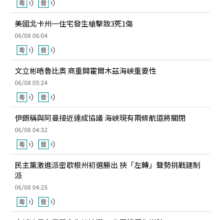
美國北卡州一住宅發生槍擊致3死1傷
06/08 06:04
文立彬晤魯比奧 商重開霍爾木茲海峽重要性
06/08 05:24
伊朗稱與阿曼接近達成協議 海峽現有兩條航道將關閉
06/08 04:32
民主黨激進派密歇根州初選勝出 挾「左轉」聲勢挑戰建制
派
06/08 04:25