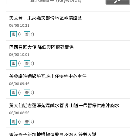
天文台：未來幾天部份地區極端酷熱
06/08 10:21
巴西召回大使 降低與阿根廷關係
06/08 10:01
美參議院通過施瓦茨出任疾控中心主任
06/08 09:46
黃大仙近志蓮淨苑爆鹹水管 斧山道一帶暫停供應沖廁水
06/08 08:56
香港母子新加坡機場傷警員及途人 雙雙入獄