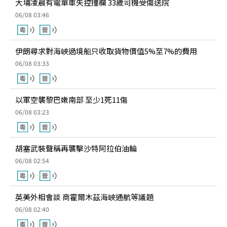
大埔凌晨有電單車失控撞欄 33歲司機受傷送院
06/08 03:46
伊朗尋求對海峽過境船只收取貨物價值5%至7%的費用
06/08 03:33
以軍空襲黎巴嫩南部 至少1死11傷
06/08 03:23
胡塞武裝聲稱再襲擊沙特阿拉伯油輪
06/08 02:54
英美外相會談 商霍爾木茲海峽通航等議題
06/08 02:40