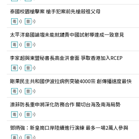
泰國校園槍擊案 槍手犯案前先槍殺祖父母
太平洋島國論壇未能就譴責中國試射導達成一致意見
李家超與東盟秘書長高金洪會面 爭取香港加入RCEP
剛果民主共和國伊波拉病例突破4000宗 創傳播速度最快
澳菲防長重申將深化防務合作 關切台海及南海局勢
鄧炳強：新皇崗口岸陸續進行演練 最多一場2萬人參與