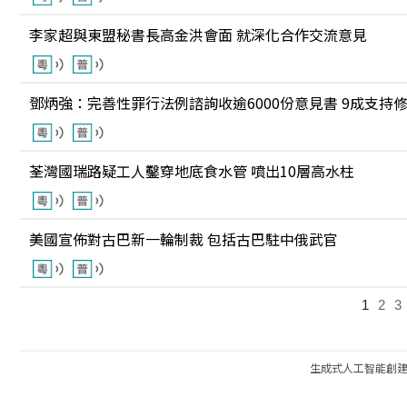
李家超與東盟秘書長高金洪會面 就深化合作交流意見
鄧炳強：完善性罪行法例諮詢收逾6000份意見書 9成支持
荃灣國瑞路疑工人鑿穿地底食水管 噴出10層高水柱
美國宣佈對古巴新一輪制裁 包括古巴駐中俄武官
1
2
3
生成式人工智能創