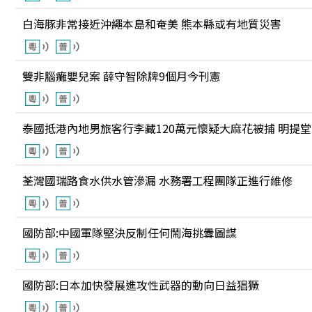
白海豚非常接近沖繩本島和奄美 熊本縣或有地質災害
雙非腦癱嬰兒案 薛守智除牌9個月今刊憲
泰國抵港內地男旅客行李藏120萬元懷疑大麻花被捕 明提堂
荃灣國瑞路食水供水管滲漏 水務署工程團隊正進行維修
國防部:中國軍隊堅決反制任何鬧海挑釁圖謀
國防部:日本加快發展進攻性武器的動向日益猖獗