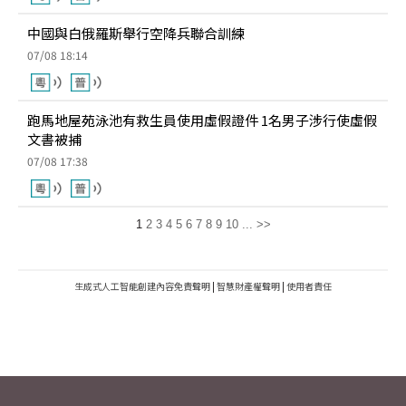
中國與白俄羅斯舉行空降兵聯合訓練
07/08 18:14
跑馬地屋苑泳池有救生員使用虛假證件 1名男子涉行使虛假
文書被捕
07/08 17:38
1
2
3
4
5
6
7
8
9
10
...
>>
生成式人工智能創建內容免責聲明
|
智慧財產權聲明
|
使用者責任