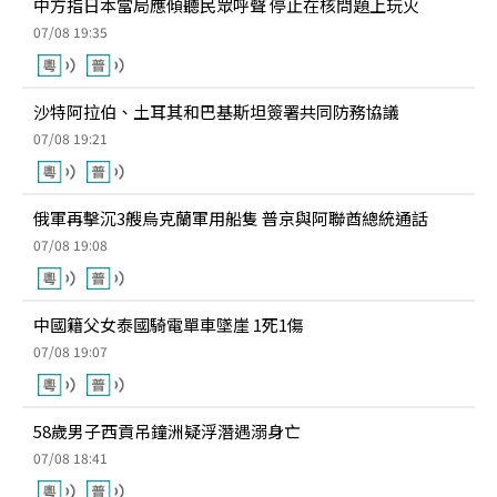
中方指日本當局應傾聽民眾呼聲 停止在核問題上玩火
07/08 19:35
沙特阿拉伯、土耳其和巴基斯坦簽署共同防務協議
07/08 19:21
俄軍再擊沉3艘烏克蘭軍用船隻 普京與阿聯酋總統通話
07/08 19:08
中國籍父女泰國騎電單車墜崖 1死1傷
07/08 19:07
58歲男子西貢吊鐘洲疑浮潛遇溺身亡
07/08 18:41