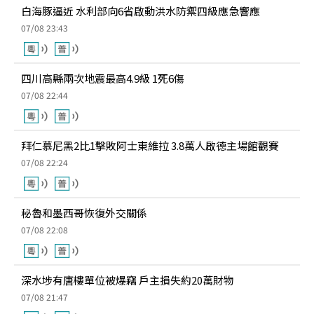
白海豚逼近 水利部向6省啟動洪水防禦四級應急響應
07/08 23:43
四川高縣兩次地震最高4.9級 1死6傷
07/08 22:44
拜仁慕尼黑2比1擊敗阿士東維拉 3.8萬人啟德主場館觀賽
07/08 22:24
秘魯和墨西哥恢復外交關係
07/08 22:08
深水埗有唐樓單位被爆竊 戶主損失約20萬財物
07/08 21:47