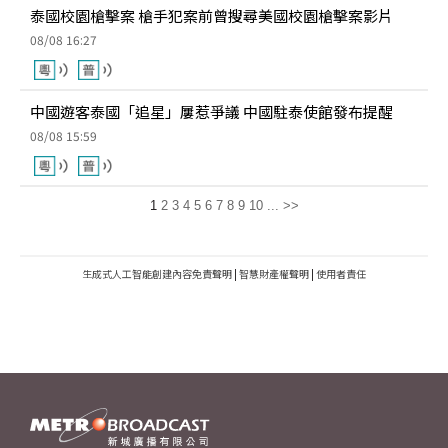
泰國校園槍擊案 槍手犯案前曾搜尋美國校園槍擊案影片
08/08 16:27
中國遊客泰國「追星」屢惹爭議 中國駐泰使館發布提醒
08/08 15:59
1
2
3
4
5
6
7
8
9
10
...
>>
生成式人工智能創建內容免責聲明
|
智慧財產權聲明
|
使用者責任