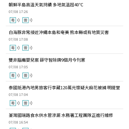
朝鮮半島高溫天氣持續 多地氣溫超40℃
07/08 17:26
白海豚非常接近沖繩本島和奄美 熊本縣或有地質災害
07/08 17:08
雙非腦癱嬰兒案 薛守智除牌9個月今刊憲
07/08 17:05
泰國抵港內地男旅客行李藏120萬元懷疑大麻花被捕 明提堂
07/08 17:04
荃灣國瑞路食水供水管滲漏 水務署工程團隊正進行維修
07/08 16:54