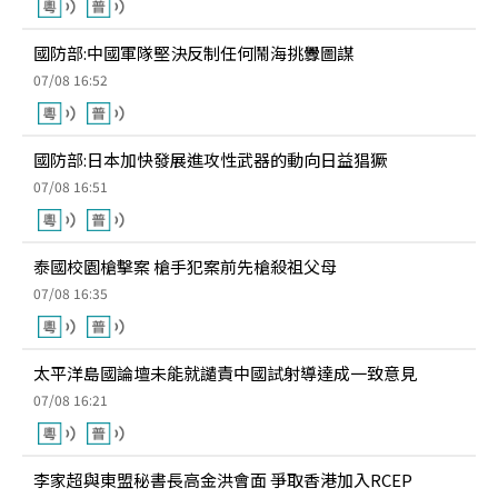
國防部:中國軍隊堅決反制任何鬧海挑釁圖謀
07/08 16:52
國防部:日本加快發展進攻性武器的動向日益猖獗
07/08 16:51
泰國校園槍擊案 槍手犯案前先槍殺祖父母
07/08 16:35
太平洋島國論壇未能就譴責中國試射導達成一致意見
07/08 16:21
李家超與東盟秘書長高金洪會面 爭取香港加入RCEP