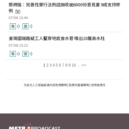
鄧炳強：完善性罪行法例諮詢收逾6000份意見書 9成支持修
例
07/08 15:44
荃灣國瑞路疑工人鑿穿地底食水管 噴出10層高水柱
07/08 15:23
1
2
3
4
5
6
7
8
9
10
...
>>
生成式人工智能創建內容免責聲明
|
智慧財產權聲明
|
使用者責任