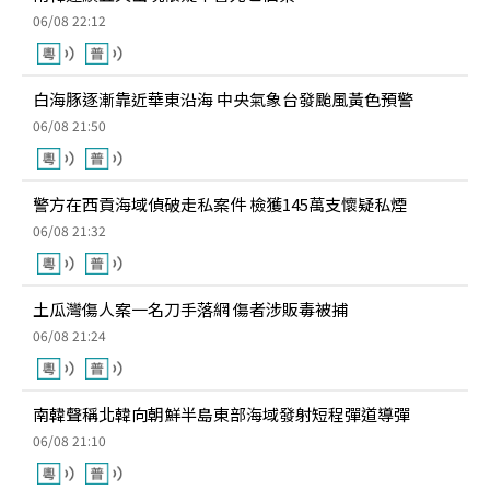
06/08 22:12
白海豚逐漸靠近華東沿海 中央氣象台發颱風黃色預警
06/08 21:50
警方在西貢海域偵破走私案件 檢獲145萬支懷疑私煙
06/08 21:32
土瓜灣傷人案一名刀手落網 傷者涉販毒被捕
06/08 21:24
南韓聲稱北韓向朝鮮半島東部海域發射短程彈道導彈
06/08 21:10