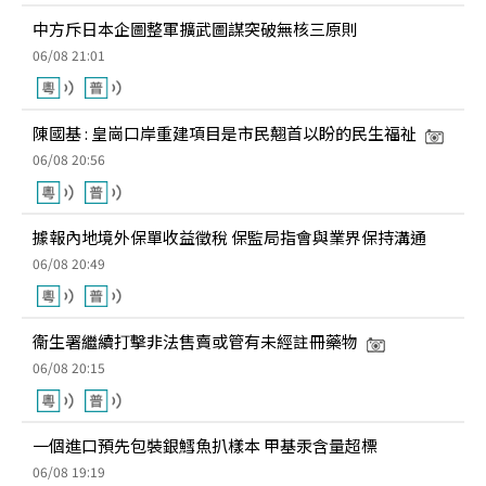
中方斥日本企圖整軍擴武圖謀突破無核三原則
06/08 21:01
陳國基 : 皇崗口岸重建項目是市民翹首以盼的民生福祉
06/08 20:56
據報內地境外保單收益徵稅 保監局指會與業界保持溝通
06/08 20:49
衞生署繼續打擊非法售賣或管有未經註冊藥物
06/08 20:15
一個進口預先包裝銀鱈魚扒樣本 甲基汞含量超標
06/08 19:19