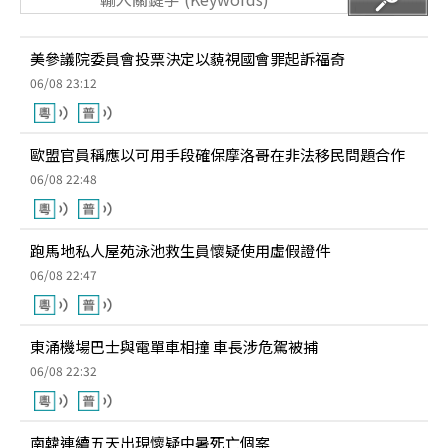
美參議院委員會投票決定以藐視國會罪起訴福奇
06/08 23:12
歐盟官員稱應以可用手段確保摩洛哥在非法移民問題合作
06/08 22:48
跑馬地私人屋苑泳池救生員懷疑使用虛假證件
06/08 22:47
東涌機場巴士與電單車相撞 車長涉危駕被捕
06/08 22:32
南韓連續五天出現懷疑中暑死亡個案