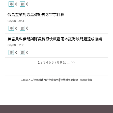
俄烏互襲對方黑海船隻等軍事目標
08/08 03:51
美官員料伊朗與阿曼將很快就霍爾木茲海峽問題達成協議
08/08 03:35
1
2
3
4
5
6
7
8
9
10
...
>>
生成式人工智能創建內容免責聲明
|
智慧財產權聲明
|
使用者責任