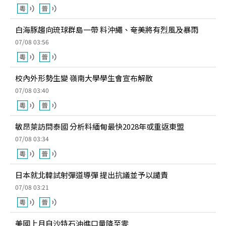
白海豚趨向琉球群島一帶 料沖繩、奄美將有烈風及暴雨
07/08 03:56
校內外形勢生變 嶺南大學學生會宣布解散
07/08 03:40
敏昂萊訪問泰國 分析料緬甸最快2028年或重返東盟
07/08 03:34
日本就北韓試射彈道導彈 提出抗議並予以譴責
07/08 03:21
美國上月自沙特石油進口量降至零