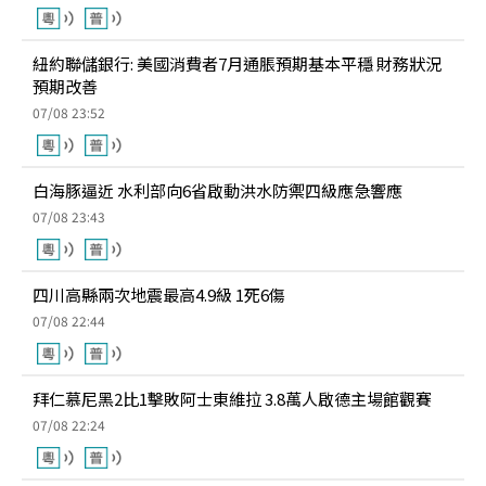
紐約聯儲銀行: 美國消費者7月通脹預期基本平穩 財務狀況
預期改善
07/08 23:52
白海豚逼近 水利部向6省啟動洪水防禦四級應急響應
07/08 23:43
四川高縣兩次地震最高4.9級 1死6傷
07/08 22:44
拜仁慕尼黑2比1擊敗阿士東維拉 3.8萬人啟德主場館觀賽
07/08 22:24