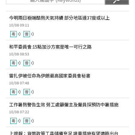
今明兩日極端酷熱天氣持續 部分地區達37度或以上
10/08 09:11
和平委員會:15點加沙方案是唯一可行之路
10/08 08:53
雷扎伊被任命為伊朗最高國家委員會秘書
10/08 07:48
工作暑熱警告生效 勞工處籲僱主及僱員採預防中暑措施
10/08 07:22
上證報：貨幣政策工具儲備充足 增量措施有望適時出台