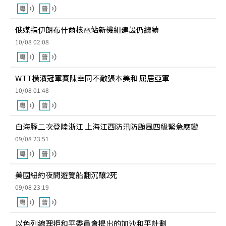
俄媒指伊朗布什爾核電站新機組建設仍繼續
10/08 02:08
WTT橫濱冠軍賽陳幸同不敵張本美和 屈居亞軍
10/08 01:48
白海豚二次登陸浙江 上海江西防汛防颱風四級緊急應變
09/08 23:51
美國紐約夜間遊覽船翻沉釀2死
09/08 23:19
以色列總理拒和平委員會提出的加沙和平計劃