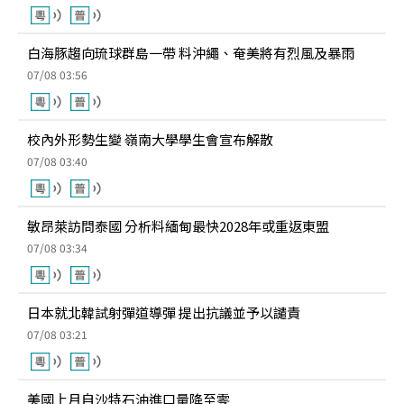
白海豚趨向琉球群島一帶 料沖繩、奄美將有烈風及暴雨
07/08 03:56
校內外形勢生變 嶺南大學學生會宣布解散
07/08 03:40
敏昂萊訪問泰國 分析料緬甸最快2028年或重返東盟
07/08 03:34
日本就北韓試射彈道導彈 提出抗議並予以譴責
07/08 03:21
美國上月自沙特石油進口量降至零