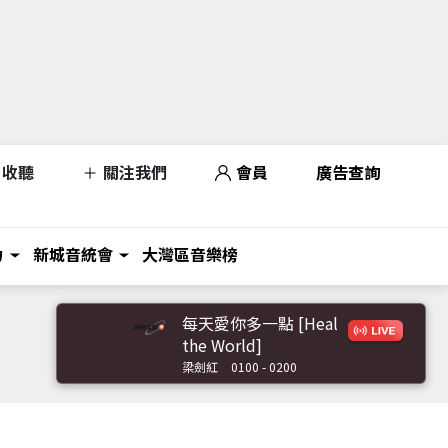
收聽
關注我們
會員
廣告查詢
力
新城音統會
大灣區音樂榜
每天愛你多一點 [Heal
the World]
梁劍紅
0100 - 0200