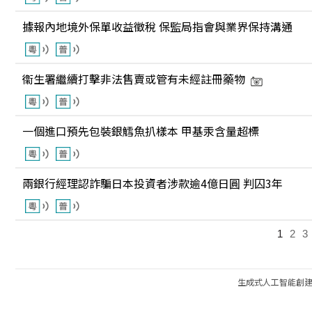
據報內地境外保單收益徵稅 保監局指會與業界保持溝通
衞生署繼續打擊非法售賣或管有未經註冊藥物
一個進口預先包裝銀鱈魚扒樣本 甲基汞含量超標
兩銀行經理認詐騙日本投資者涉款逾4億日圓 判囚3年
1
2
3
生成式人工智能創