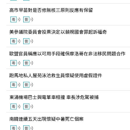
高市早苗對是否修無核三原則反應有保留
美參議院委員會投票決定以藐視國會罪起訴福奇
歐盟官員稱應以可用手段確保摩洛哥在非法移民問題合作
跑馬地私人屋苑泳池救生員懷疑使用虛假證件
東涌機場巴士與電單車相撞 車長涉危駕被捕
南韓連續五天出現懷疑中暑死亡個案