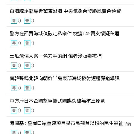
白海豚逐漸靠近華東沿海 中央氣象台發颱風黃色預警
警方在西貢海域偵破走私案件 檢獲145萬支懷疑私煙
土瓜灣傷人案一名刀手落網 傷者涉販毒被捕
南韓聲稱北韓向朝鮮半島東部海域發射短程彈道導彈
中方斥日本企圖整軍擴武圖謀突破無核三原則
陳國基 : 皇崗口岸重建項目是市民翹首以盼的民生福祉