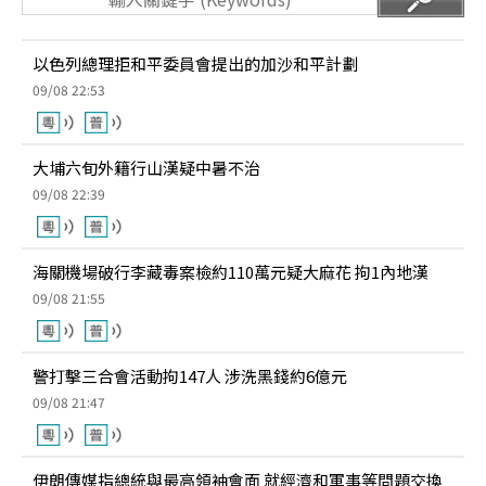
以色列總理拒和平委員會提出的加沙和平計劃
09/08 22:53
大埔六旬外籍行山漢疑中暑不治
09/08 22:39
海關機場破行李藏毒案檢約110萬元疑大麻花 拘1內地漢
09/08 21:55
警打擊三合會活動拘147人 涉洗黑錢約6億元
09/08 21:47
伊朗傳媒指總統與最高領袖會面 就經濟和軍事等問題交換