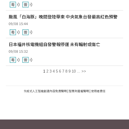
颱風「白海豚」晚間登陸華東 中央氣象台發最高紅色預警
09/08 15:44
日本福井核電機組自發警報停運 未有輻射或傷亡
09/08 15:32
1
2
3
4
5
6
7
8
9
10
...
>>
生成式人工智能創建內容免責聲明
|
智慧財產權聲明
|
使用者責任