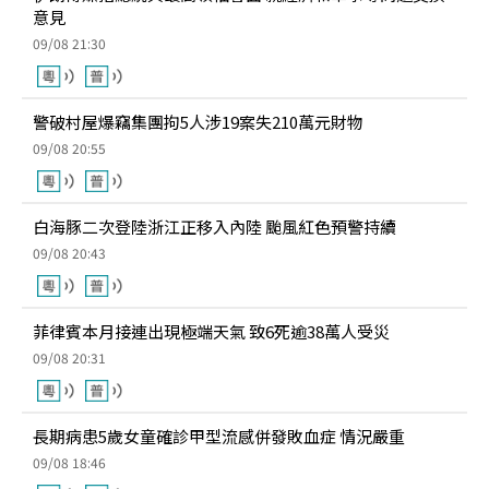
意見
09/08 21:30
警破村屋爆竊集團拘5人涉19案失210萬元財物
09/08 20:55
白海豚二次登陸浙江正移入內陸 颱風紅色預警持續
09/08 20:43
菲律賓本月接連出現極端天氣 致6死逾38萬人受災
09/08 20:31
長期病患5歲女童確診甲型流感併發敗血症 情況嚴重
09/08 18:46