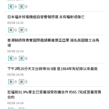
日本福井核電機組自發警報停運 未有輻射或傷亡
09/08 15:32
香港騎師隊勇奪國際邀請賽識價盃亞軍 揚名英國雅士谷馬
場
09/08 15:14
下午2時20分天文台錄得36.9度 是1884年有紀錄以來最高
09/08 14:39
宏福苑91.9%業主已簽署接受收購信件 約65.7完成簽署買賣
合約
09/08 14:24