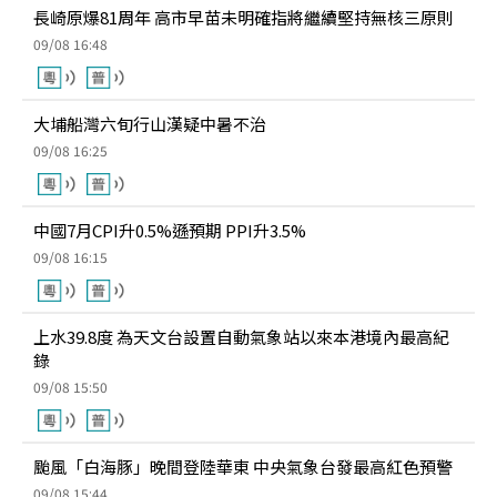
長崎原爆81周年 高市早苗未明確指將繼續堅持無核三原則
09/08 16:48
大埔船灣六旬行山漢疑中暑不治
09/08 16:25
中國7月CPI升0.5%遜預期 PPI升3.5%
09/08 16:15
上水39.8度 為天文台設置自動氣象站以來本港境內最高紀
錄
09/08 15:50
颱風「白海豚」晚間登陸華東 中央氣象台發最高紅色預警
09/08 15:44