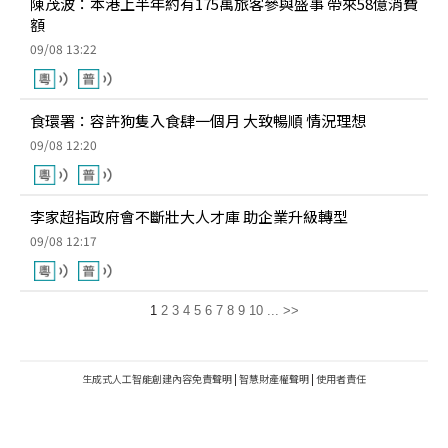
陳茂波：本港上半年約有175萬旅客參與盛事 帶來58億消費
額
09/08 13:22
食環署：容許狗隻入食肆一個月 大致暢順 情況理想
09/08 12:20
李家超指政府會不斷壯大人才庫 助企業升級轉型
09/08 12:17
1
2
3
4
5
6
7
8
9
10
...
>>
生成式人工智能創建內容免責聲明
|
智慧財產權聲明
|
使用者責任