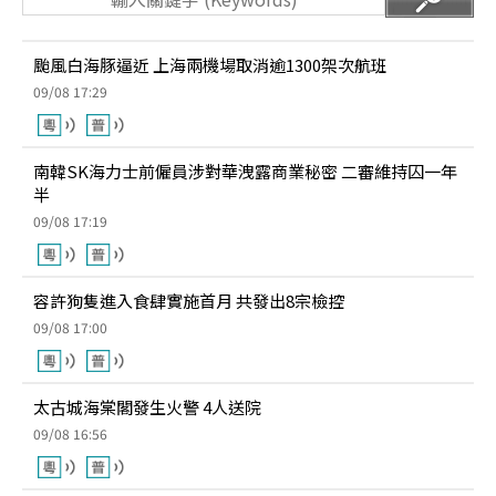
颱風白海豚逼近 上海兩機場取消逾1300架次航班
09/08 17:29
南韓SK海力士前僱員涉對華洩露商業秘密 二審維持囚一年
半
09/08 17:19
容許狗隻進入食肆實施首月 共發出8宗檢控
09/08 17:00
太古城海棠閣發生火警 4人送院
09/08 16:56