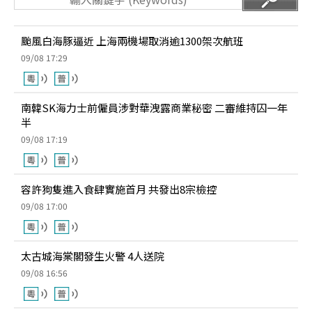
颱風白海豚逼近 上海兩機場取消逾1300架次航班
09/08 17:29
南韓SK海力士前僱員涉對華洩露商業秘密 二審維持囚一年
半
09/08 17:19
容許狗隻進入食肆實施首月 共發出8宗檢控
09/08 17:00
太古城海棠閣發生火警 4人送院
09/08 16:56