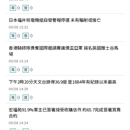
日本福井核電機組自發警報停運 未有輻射或傷亡
09/08 15:32
香港騎師隊勇奪國際邀請賽識價盃亞軍 揚名英國雅士谷馬
場
09/08 15:14
下午2時20分天文台錄得36.9度 是1884年有紀錄以來最高
09/08 14:39
宏福苑91.9%業主已簽署接受收購信件 約65.7完成簽署買賣
合約
09/08 14:24