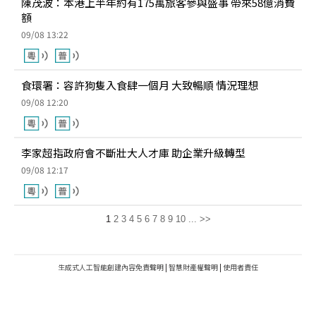
陳茂波：本港上半年約有175萬旅客參與盛事 帶來58億消費
額
09/08 13:22
食環署：容許狗隻入食肆一個月 大致暢順 情況理想
09/08 12:20
李家超指政府會不斷壯大人才庫 助企業升級轉型
09/08 12:17
1
2
3
4
5
6
7
8
9
10
...
>>
生成式人工智能創建內容免責聲明
|
智慧財產權聲明
|
使用者責任