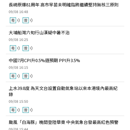
長崎原爆81周年 高市早苗未明確指將繼續堅持無核三原則
09/08 16:48
大埔船灣六旬行山漢疑中暑不治
09/08 16:25
中國7月CPI升0.5%遜預期 PPI升3.5%
09/08 16:15
上水39.8度 為天文台設置自動氣象站以來本港境內最高紀
錄
09/08 15:50
颱風「白海豚」晚間登陸華東 中央氣象台發最高紅色預警
09/08 15:44