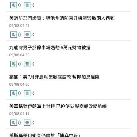
美消防部門證實：猶他州消防直升機墜毀致兩人遇難
09/08 04:47
九龍灣男子於停車場遇劫 6萬元財物被搶
09/08 04:39
高盛：美7月非農就業數據疲軟 暫抑加息風險
09/08 04:30
美軍稱對伊朗海上封鎖 已迫使53艘商船改變航線
09/08 04:17
萬斯稱美伊衝突仍處於「博弈中段」