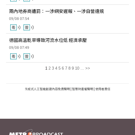
兩內地券商遭罰：一涉網安遲報、一涉自營違規
09/08 07:54
德國高溫乾旱導致河流水位低 經濟承壓
09/08 07:49
1
2
3
4
5
6
7
8
9
10
...
>>
生成式人工智能創建內容免責聲明
|
智慧財產權聲明
|
使用者責任