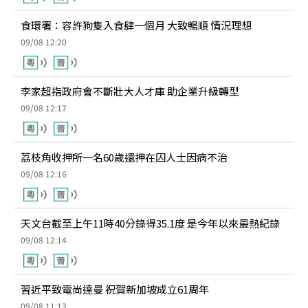
食環署：容許狗隻入食肆一個月 大致暢順 情況理想
09/08 12:20
李家超指政府會不斷壯大人才庫 助企業升級轉型
09/08 12:17
荔枝角收押所一名60歲還押在囚人士因病不治
09/08 12:16
天文台截至上午11時40分錄得35.1度 是今年以來最熱紀錄
09/08 12:14
習近平致電尚達曼 祝賀新加坡成立61周年
09/08 11:13