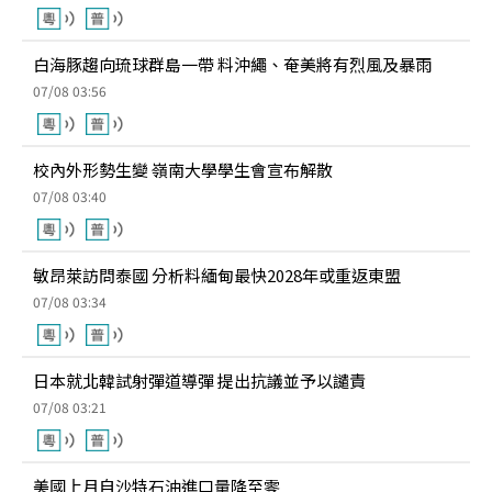
白海豚趨向琉球群島一帶 料沖繩、奄美將有烈風及暴雨
07/08 03:56
校內外形勢生變 嶺南大學學生會宣布解散
07/08 03:40
敏昂萊訪問泰國 分析料緬甸最快2028年或重返東盟
07/08 03:34
日本就北韓試射彈道導彈 提出抗議並予以譴責
07/08 03:21
美國上月自沙特石油進口量降至零