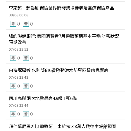
李家超：超鼓勵保險業界開發跨境養老及醫療保險產品
08/08 00:08
紐約聯儲銀行: 美國消費者7月通脹預期基本平穩 財務狀況
預期改善
07/08 23:52
白海豚逼近 水利部向6省啟動洪水防禦四級應急響應
07/08 23:43
四川高縣兩次地震最高4.9級 1死6傷
07/08 22:44
拜仁慕尼黑2比1擊敗阿士東維拉 3.8萬人啟德主場館觀賽