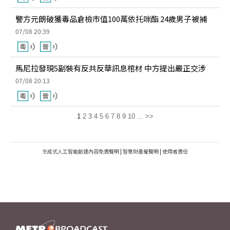
警方元朗破獲毒品倉檢市值100萬依托咪酯 24歲男子被捕
07/08 20:39
馬尼拉發現5副裝有反共反華訊息棺材 中方提出嚴正交涉
07/08 20:13
1
2
3
4
5
6
7
8
9
10
...
>>
生成式人工智能創建內容免責聲明
|
智慧財產權聲明
|
使用者責任