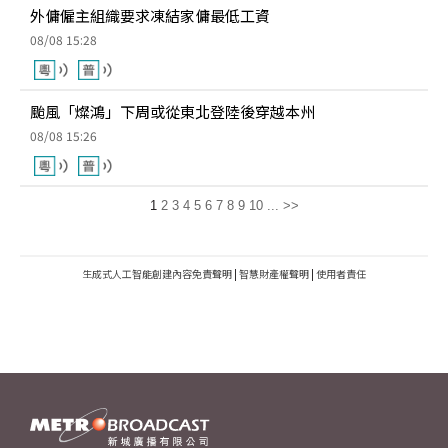
外傭僱主組織要求凍結家傭最低工資
08/08 15:28
颱風「燦鴻」下周或從東北登陸後穿越本州
08/08 15:26
1
2
3
4
5
6
7
8
9
10
...
>>
生成式人工智能創建內容免責聲明
|
智慧財產權聲明
|
使用者責任