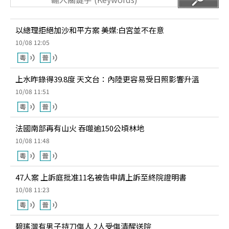
以總理拒絕加沙和平方案 美媒:白宮並不在意
10/08 12:05
上水昨錄得39.8度 天文台：內陸更容易受日照影響升溫
10/08 11:51
法國南部再有山火 吞噬逾150公頃林地
10/08 11:48
47人案 上訴庭批准11名被告申請上訴至終院證明書
10/08 11:23
碧瑤灣有男子持刀傷人 2人受傷清醒送院