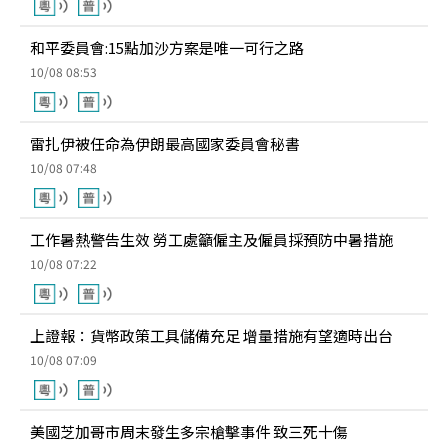
和平委員會:15點加沙方案是唯一可行之路
10/08 08:53
雷扎伊被任命為伊朗最高國家委員會秘書
10/08 07:48
工作暑熱警告生效 勞工處籲僱主及僱員採預防中暑措施
10/08 07:22
上證報：貨幣政策工具儲備充足 增量措施有望適時出台
10/08 07:09
美國芝加哥市周末發生多宗槍擊事件 致三死十傷