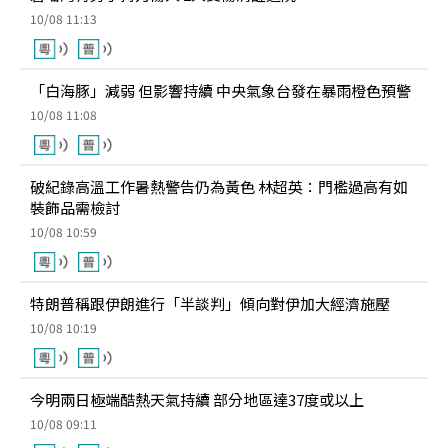
10/08 11:13
「白海豚」減弱 但影響持續 中央氣象台發在暴雨橙色預警
10/08 11:08
破紀錄高溫工作暑熱警告仍為黃色 林超英：門檻過高有如
裝飾品需檢討
10/08 10:59
特朗普稱跟伊朗進行「半談判」傾向對伊加大經濟施壓
10/08 10:19
今明兩日極端酷熱天氣持續 部分地區達37度或以上
10/08 09:11