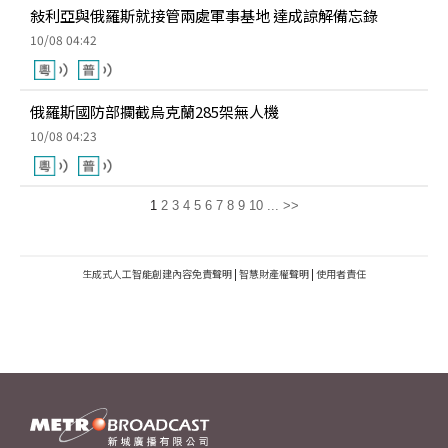
敍利亞與俄羅斯就接管兩處軍事基地 達成諒解備忘錄
10/08 04:42
俄羅斯國防部攔截烏克蘭285架無人機
10/08 04:23
1
2
3
4
5
6
7
8
9
10
...
>>
生成式人工智能創建內容免責聲明
|
智慧財產權聲明
|
使用者責任