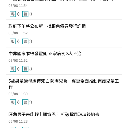
06/08 11:54
政府下午將公布新一批銀色債券發行詳情
06/08 11:52
中非國家乍得發霍亂 75宗病例 8人不治
06/08 11:52
5歲男童遭母虐待死亡 防虐兒會：冀更全面推動保護兒童工
作
06/08 11:39
旺角男子未能趕上通宵巴士 打破擋風玻璃後逃去
06/08 11:28