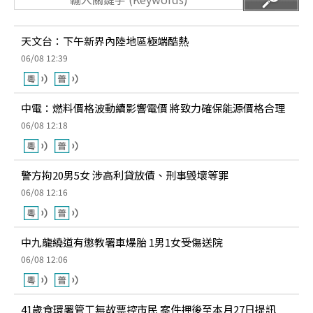
天文台：下午新界內陸地區極端酷熱
06/08 12:39
中電：燃料價格波動續影響電價 將致力確保能源價格合理
06/08 12:18
警方拘20男5女 涉高利貸放債、刑事毁壞等罪
06/08 12:16
中九龍繞道有懲教署車爆胎 1男1女受傷送院
06/08 12:06
41歲食環署管工無故票控市民 案件押後至本月27日提訊