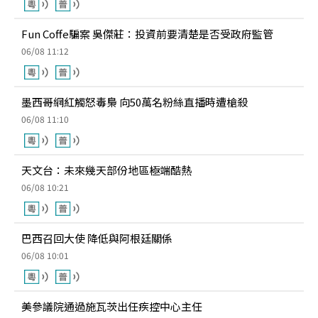
Fun Coffe騙案 吳傑莊：投資前要清楚是否受政府監管
06/08 11:12
墨西哥網紅觸怒毒梟 向50萬名粉絲直播時遭槍殺
06/08 11:10
天文台：未來幾天部份地區極端酷熱
06/08 10:21
巴西召回大使 降低與阿根廷關係
06/08 10:01
美參議院通過施瓦茨出任疾控中心主任