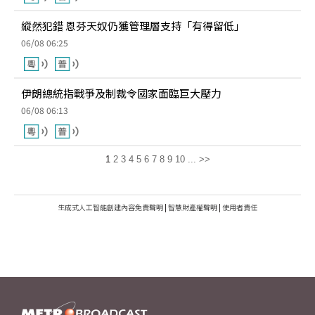
縱然犯錯 恩芬天奴仍獲管理層支持「有得留低」
06/08 06:25
伊朗總統指戰爭及制裁令國家面臨巨大壓力
06/08 06:13
1
2
3
4
5
6
7
8
9
10
...
>>
生成式人工智能創建內容免責聲明
|
智慧財產權聲明
|
使用者責任