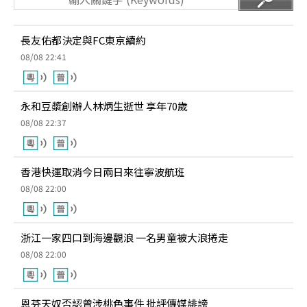
長友佑都決定與FC東京續約
08/08 22:41
永和豆漿創辦人林炳生逝世 享年70歲
08/08 22:37
香港快運取消今日兩日來往寧波航班
08/08 22:00
浙江一家四口到海邊觀浪 一名男童被大浪捲走
08/08 22:00
恩芬天奴否認曾涉桃色事件 批評傳媒誹謗