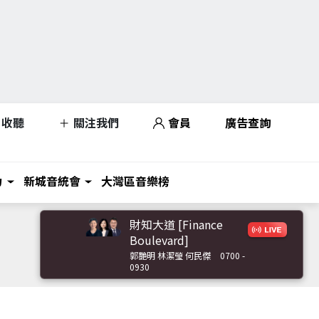
收聽
關注我們
會員
廣告查詢
力
新城音統會
大灣區音樂榜
財知大道 [Finance
Boulevard]
郭艷明 林潔瑩 何民傑
0700 -
0930