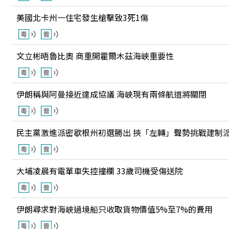
美國北卡州一住宅發生槍擊致3死1傷
文立彬晤魯比奧 商重開霍爾木茲海峽重要性
伊朗稱與阿曼接近達成協議 海峽現有兩條航道將關閉
民主黨激進派密歇根州初選勝出 挾「左轉」聲勢挑戰建制
大埔凌晨有電單車失控撞欄 33歲司機受傷送院
伊朗尋求對海峽過境船只收取貨物價值5%至7%的費用