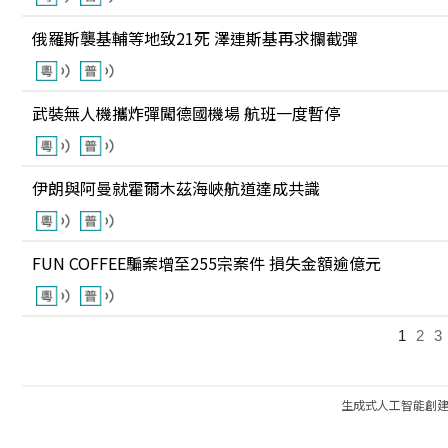
俄羅斯襲基輔等地致21死 澤連斯基再求攔截彈
武裝無人機攜炸彈闖德國機場 航班一度暫停
伊朗與阿曼就霍爾木茲海峽航道達成共識
FUN COFFEE騙案增至255宗案件 損失金額逾億元
1
2
3
生成式人工智能創