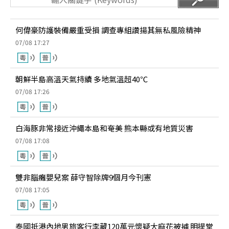
何偉豪防護裝備嚴重受損 調查專組讚揚其無私風險精神
07/08 17:27
朝鮮半島高溫天氣持續 多地氣溫超40℃
07/08 17:26
白海豚非常接近沖繩本島和奄美 熊本縣或有地質災害
07/08 17:08
雙非腦癱嬰兒案 薛守智除牌9個月今刊憲
07/08 17:05
泰國抵港內地男旅客行李藏120萬元懷疑大麻花被捕 明提堂