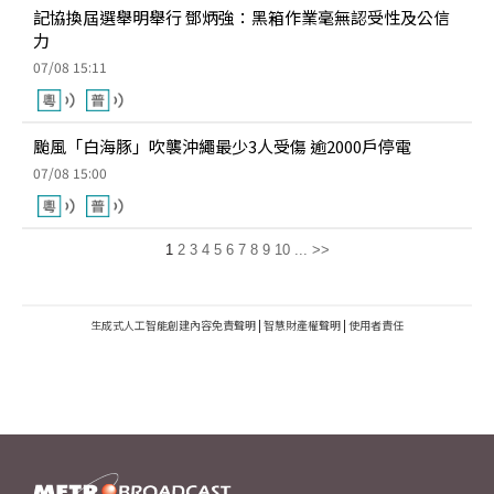
記協換屆選舉明舉行 鄧炳強：黑箱作業毫無認受性及公信
力
07/08 15:11
颱風「白海豚」吹襲沖繩最少3人受傷 逾2000戶停電
07/08 15:00
1
2
3
4
5
6
7
8
9
10
...
>>
生成式人工智能創建內容免責聲明
|
智慧財產權聲明
|
使用者責任