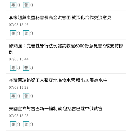
李家超與東盟秘書長高金洪會面 就深化合作交流意見
07/08 15:46
鄧炳強：完善性罪行法例諮詢收逾6000份意見書 9成支持修
例
07/08 15:44
荃灣國瑞路疑工人鑿穿地底食水管 噴出10層高水柱
07/08 15:23
美國宣佈對古巴新一輪制裁 包括古巴駐中俄武官
07/08 15:23