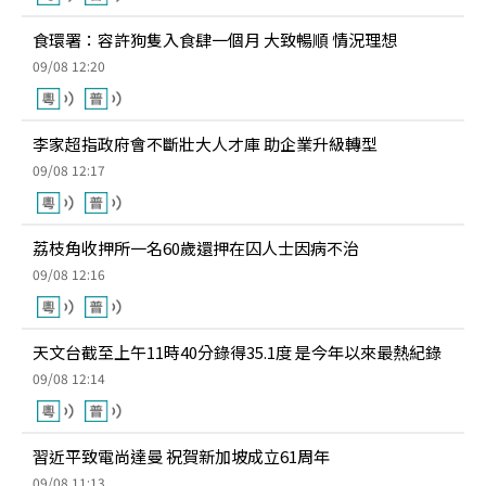
食環署：容許狗隻入食肆一個月 大致暢順 情況理想
09/08 12:20
李家超指政府會不斷壯大人才庫 助企業升級轉型
09/08 12:17
荔枝角收押所一名60歲還押在囚人士因病不治
09/08 12:16
天文台截至上午11時40分錄得35.1度 是今年以來最熱紀錄
09/08 12:14
習近平致電尚達曼 祝賀新加坡成立61周年
09/08 11:13