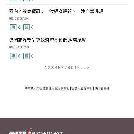
兩內地券商遭罰：一涉網安遲報、一涉自營違規
09/08 07:54
德國高溫乾旱導致河流水位低 經濟承壓
09/08 07:49
1
2
3
4
5
6
7
8
9
10
...
>>
生成式人工智能創建內容免責聲明
|
智慧財產權聲明
|
使用者責任