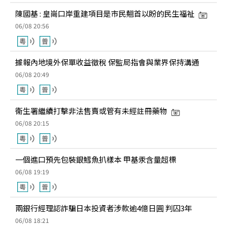
陳國基 : 皇崗口岸重建項目是市民翹首以盼的民生福祉
06/08 20:56
據報內地境外保單收益徵稅 保監局指會與業界保持溝通
06/08 20:49
衞生署繼續打擊非法售賣或管有未經註冊藥物
06/08 20:15
一個進口預先包裝銀鱈魚扒樣本 甲基汞含量超標
06/08 19:19
兩銀行經理認詐騙日本投資者涉款逾4億日圓 判囚3年
06/08 18:21