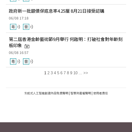
政府新一批銀債保底息率4.25厘 8月21日接受認購
06/08 17:18
第二屆香港金齡藝術節9月舉行 何啟明：打破社會對年齡刻
板印象
06/08 16:57
1
2
3
4
5
6
7
8
9
10
...
>>
生成式人工智能創建內容免責聲明
|
智慧財產權聲明
|
使用者責任