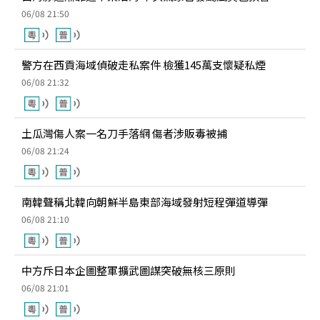
06/08 21:50
警方在西貢海域偵破走私案件 檢獲145萬支懷疑私煙
06/08 21:32
土瓜灣傷人案一名刀手落網 傷者涉販毒被捕
06/08 21:24
南韓聲稱北韓向朝鮮半島東部海域發射短程彈道導彈
06/08 21:10
中方斥日本企圖整軍擴武圖謀突破無核三原則
06/08 21:01