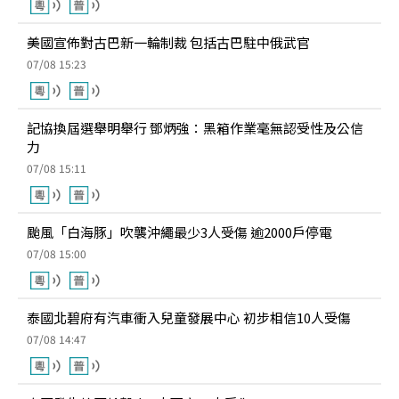
美國宣佈對古巴新一輪制裁 包括古巴駐中俄武官
07/08 15:23
記協換屆選舉明舉行 鄧炳強：黑箱作業毫無認受性及公信
力
07/08 15:11
颱風「白海豚」吹襲沖繩最少3人受傷 逾2000戶停電
07/08 15:00
泰國北碧府有汽車衝入兒童發展中心 初步相信10人受傷
07/08 14:47