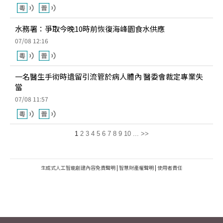
水務署：爭取今晚10時前恢復海峰園食水供應
07/08 12:16
一名醫生手術時遺留引流管於病人體內 醫委會裁定專業失
當
07/08 11:57
1
2
3
4
5
6
7
8
9
10
...
>>
生成式人工智能創建內容免責聲明
|
智慧財產權聲明
|
使用者責任