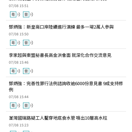
07/08 15:51
鄧炳強：新皇崗口岸陸續進行演練 最多一場2萬人參與
07/08 15:50
李家超與東盟秘書長高金洪會面 就深化合作交流意見
07/08 15:46
鄧炳強：完善性罪行法例諮詢收逾6000份意見書 9成支持修
例
07/08 15:44
荃灣國瑞路疑工人鑿穿地底食水管 噴出10層高水柱
07/08 15:23