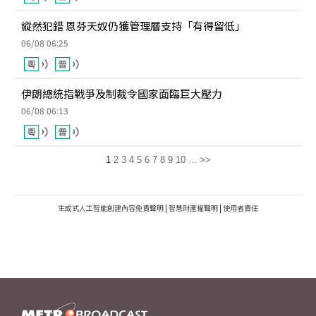
縱然犯錯 恩芬天奴仍獲管理層支持「有得留低」
06/08 06:25
伊朗總統指戰爭及制裁令國家面臨巨大壓力
06/08 06:13
1
2
3
4
5
6
7
8
9
10
...
>>
生成式人工智能創建內容免責聲明
|
智慧財產權聲明
|
使用者責任