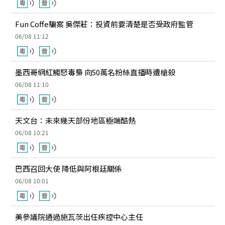
Fun Coffe騙案 吳傑莊：投資前要清楚是否受政府監管
06/08 11:12
墨西哥網紅觸怒毒梟 向50萬名粉絲直播時遭槍殺
06/08 11:10
天文台：未來幾天部份地區極端酷熱
06/08 10:21
巴西召回大使 降低與阿根廷關係
06/08 10:01
美參議院通過施瓦茨出任疾控中心主任