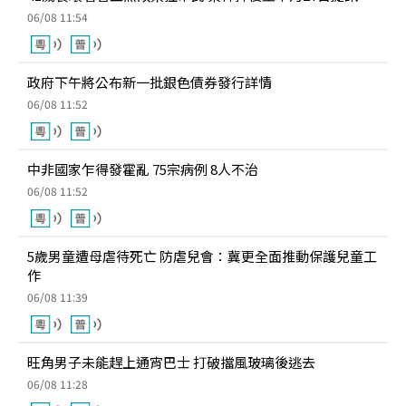
06/08 11:54
政府下午將公布新一批銀色債券發行詳情
06/08 11:52
中非國家乍得發霍亂 75宗病例 8人不治
06/08 11:52
5歲男童遭母虐待死亡 防虐兒會：冀更全面推動保護兒童工
作
06/08 11:39
旺角男子未能趕上通宵巴士 打破擋風玻璃後逃去
06/08 11:28