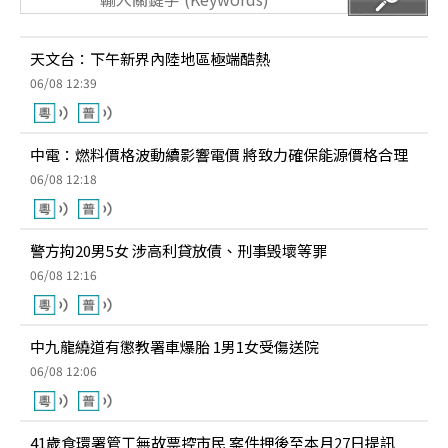
天文台：下午新界內陸地區極端酷熱
06/08 12:39
中電：燃料價格波動續影響電價 將致力確保能源價格合理
06/08 12:18
警方拘20男5女 涉高利貸放債、刑事毁壞等罪
06/08 12:16
中九龍繞道有懲教署車爆胎 1男1女受傷送院
06/08 12:06
41歲食環署管工無故票控市民 案件押後至本月27日提訊