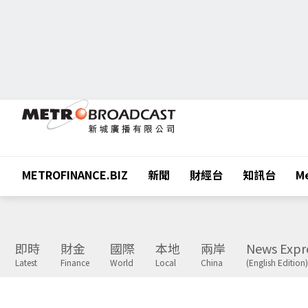
METROFINANCE.BIZ
新聞
財經台
知訊台
Me
即時
財金
國際
本地
兩岸
News Expr
Latest
Finance
World
Local
China
(English Edition)