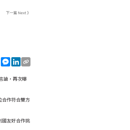
下一篇 Next 》
sApp
WeChat
Messenger
LinkedIn
性言論，再次曝
拉合作符合雙方
別國友好合作挑