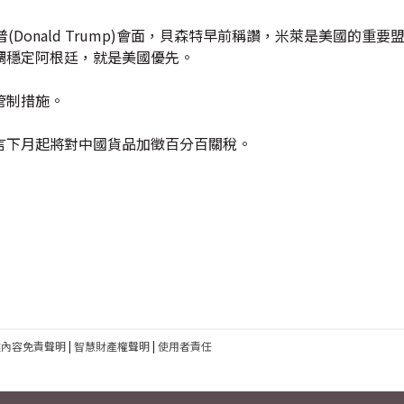
特朗普(Donald Trump)會面，貝森特早前稱讚，米萊是美國的重
調穩定阿根廷，就是美國優先。
管制措施。
言下月起將對中國貨品加徵百分百關稅。
建內容免責聲明
|
智慧財產權聲明
|
使用者責任