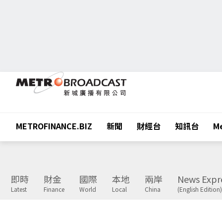
METROFINANCE.BIZ
新聞
財經台
知訊台
Me
即時
財金
國際
本地
兩岸
News Expr
Latest
Finance
World
Local
China
(English Edition)