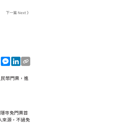
下一篇 Next 》
sApp
WeChat
Messenger
LinkedIn
人民幣門票，進
靈隱寺免門票首
入來源，不過免