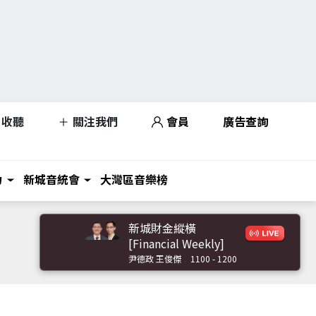
收聽
關注我們
會員
廣告查詢
力
新城音統會
大灣區音樂榜
新城財金縱橫
[Financial Weekly]
尹德政 王俊傑
1100 - 1200