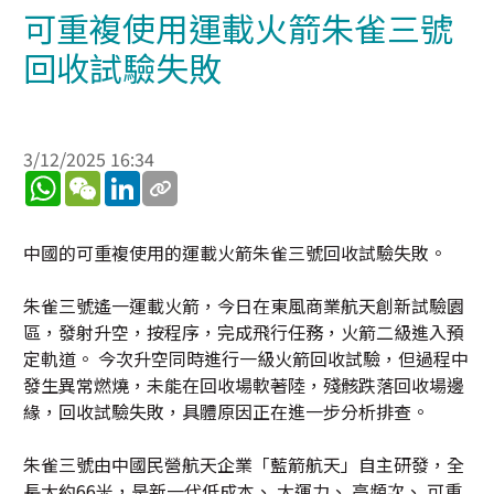
可重複使用運載火箭朱雀三號
回收試驗失敗
3/12/2025 16:34
WhatsApp
WeChat
LinkedIn
中國的可重複使用的運載火箭朱雀三號回收試驗失敗。
朱雀三號遙一運載火箭，今日在東風商業航天創新試驗園
區，發射升空，按程序，完成飛行任務，火箭二級進入預
定軌道。 今次升空同時進行一級火箭回收試驗，但過程中
發生異常燃燒，未能在回收場軟著陸，殘骸跌落回收場邊
緣，回收試驗失敗，具體原因正在進一步分析排查。
朱雀三號由中國民營航天企業「藍箭航天」自主研發，全
長大約66米，是新一代低成本、 大運力、 高頻次、 可重