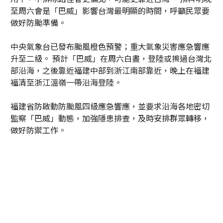
至周六會是「巴威」影響台灣最明顯的時間，呼籲民眾要
做好防颱準備。
中央氣象台已發布颱風橙色預警；重大氣象災害應急響應
升至二級。 預計「巴威」在周六白晝，登陸或擦過台灣北
部沿海，之後靠近福建中部到浙江南部靠近，晚上在福建
福清至浙江溫嶺一帶沿海登陸。
福建省防啟動防颱風四級應急響應，並要求沿海各地密切
監察「巴威」動態，加強隱患排查，及時安排群眾轉移，
做好防禦工作。